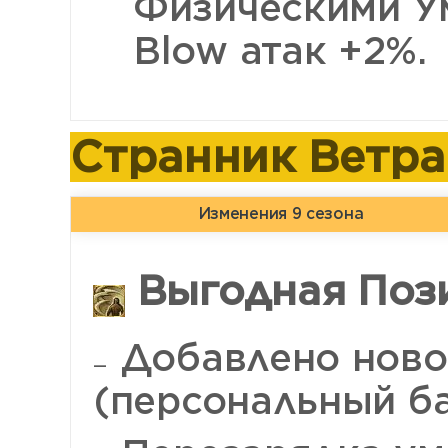
Физическими У
Blow атак +2%.
Странник Ветра 
Изменения 9 сезона
Выгодная Пози
Добавлено ново
(персональный ба