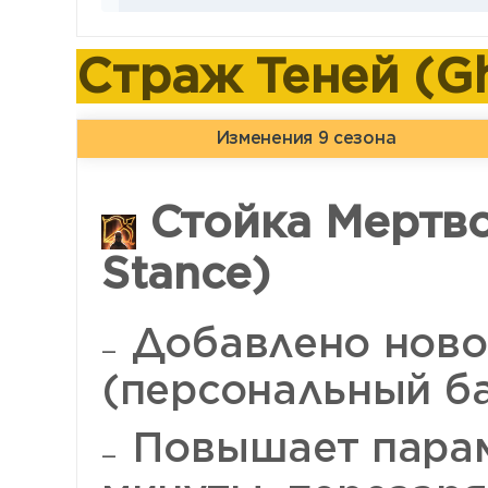
Страж Теней (Gh
Изменения 9 сезона
Стойка Мертво
Stance)
Добавлено ново
(персональный ба
Повышает парам