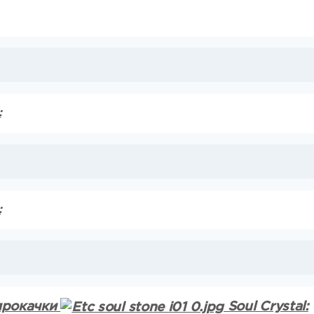
:
:
 прокачки
Soul Crystal: