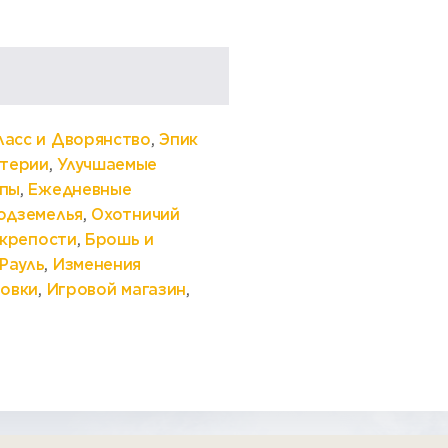
ласс и Дворянство
,
Эпик
утерии
,
Улучшаемые
мпы
,
Ежедневные
одземелья
,
Охотничий
 крепости
,
Брошь и
Рауль
,
Изменения
ровки
,
Игровой магазин
,