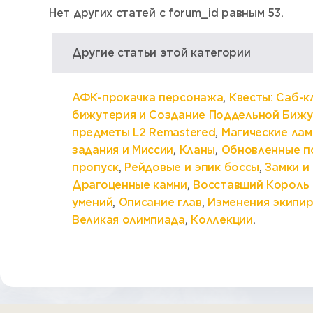
Нет других статей с forum_id равным 53.
Другие статьи этой категории
АФК-прокачка персонажа
,
Квесты: Саб-к
бижутерия и Создание Поддельной Биж
предметы L2 Remastered
,
Магические ла
задания и Миссии
,
Кланы
,
Обновленные п
пропуск
,
Рейдовые и эпик боссы
,
Замки и
Драгоценные камни
,
Восставший Король 
умений
,
Описание глав
,
Изменения экипи
Великая олимпиада
,
Коллекции
.